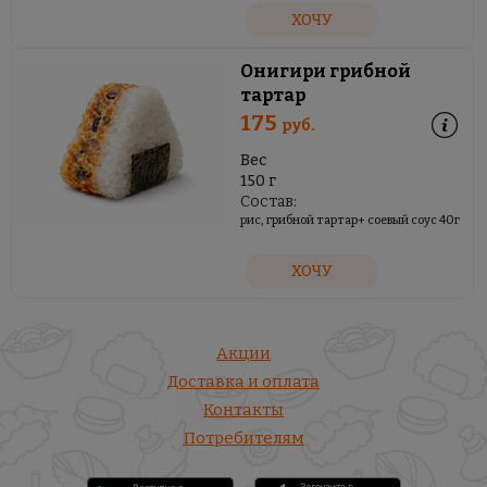
ХОЧУ
Онигири грибной
тартар
175
руб.
Вес
150 г
Состав:
рис, грибной тартар+ соевый соус 40г
ХОЧУ
Акции
Доставка и оплата
Контакты
Потребителям