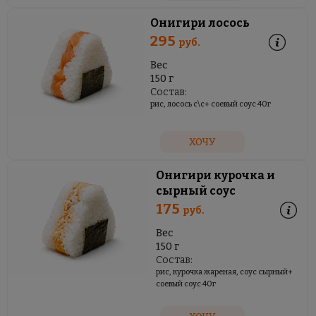
Онигири лосось
295
руб.
Вес
150 г
Состав:
рис, лосось с\с+ соевый соус 40г
ХОЧУ
Онигири курочка и
сырный соус
175
руб.
Вес
150 г
Состав:
рис, курочка жареная, соус сырный+
соевый соус 40г