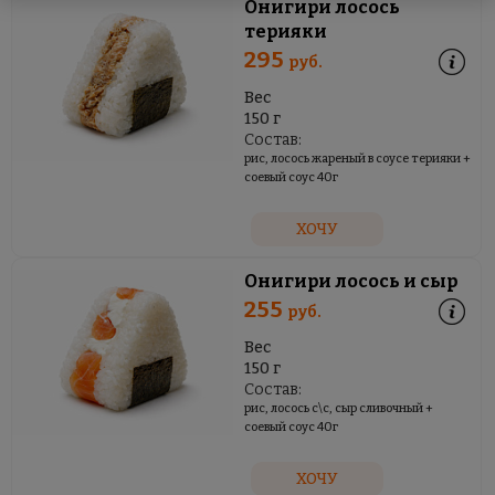
Онигири лосось
терияки
295
руб.
Вес
150 г
Состав:
рис, лосось жареный в соусе терияки +
соевый соус 40г
ХОЧУ
Онигири лосось и сыр
255
руб.
Вес
150 г
Состав:
рис, лосось с\с, сыр сливочный +
соевый соус 40г
ХОЧУ