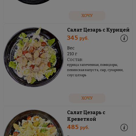
ХОЧУ
Салат Цезарь с Курицей
345
руб.
Вес
210 г
Состав:
курица запеченная, помидоры,
пекинская капуста, сыр, сухарики,
соус цезарь
ХОЧУ
Салат Цезарь с
Креветкой
485
руб.