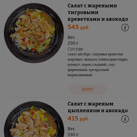
Салат с жареными
тигровыми
креветками и авокадо
545
руб.
Вес
230 г
Состав:
салат айсберг, тигровые креветки
жареные, авокадо, помидорки черри,
кунжут, перец сладкий, соус
фирменный, лук красный
маринованный
ХОЧУ
Салат с жареным
цыпленком и авокадо
415
руб.
Вес
230 г