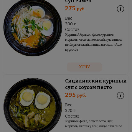
Суп Рамен
275
руб.
Вес
300 г
Состав:
Куриный бульон, филе куриное,
морковь, чеснок, зеленый лук, кинза,
имбирь свежий, лапша яичная, яйцо
куриное
ХОЧУ
Сицилийский куриный
суп с соусом песто
295
руб.
Вес
320 г
Состав:
Куриное филе, соус песто, лук,
морковь, лапша удон, яйцо отварное.