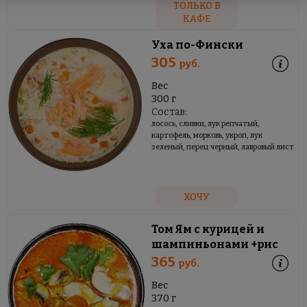
ТОЛЬКО В
КАФЕ
Уха по-Фински
305
руб.
Вес
300 г
Состав:
лосось, сливки, лук репчатый,
картофель, морковь, укроп, лук
зеленый, перец черный, лавровый лист
ХОЧУ
Том Ям с курицей и
шампиньонами +рис
365
руб.
Вес
370 г