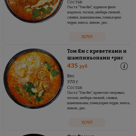
Состав:
Паста "Том Ям", куриное филе
жареное, чеснок, имбирь свежий,
сливки, шампиньоны, помидорки
черри, кинза, лимон , рис.
ХОЧУ
Том Ям с креветками и
шампиньонами +рис
435
руб.
Вес
370 г
Состав:
Паста "Том Ям", креветки тигровые,
чеснок, имбирь свежий, сливки,
шампиньоны, помидорки черри, кинза,
лимон , рис.
ХОЧУ