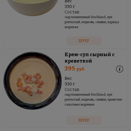
Вес
330 г
Состав:
сыр плавленный Hochland, лук
репчатый, морковь, сливки, курица
жареная.
ХОЧУ
Крем-суп сырный с
креветкой
395
руб.
Вес
330 г
Состав:
сыр плавленный Hochland, лук
репчатый, морковь, сливки, креветки
салатные жареные
ХОЧУ