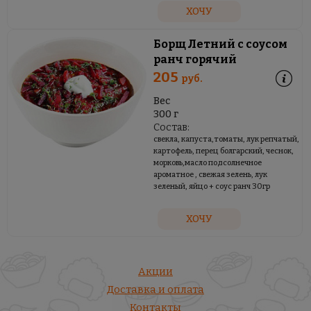
ХОЧУ
Борщ Летний с соусом
ранч горячий
205
руб.
Вес
300 г
Состав:
свекла, капуста,томаты, лук репчатый,
картофель, перец болгарский, чеснок,
морковь,масло подсолнечное
ароматное , свежая зелень, лук
зеленый, яйцо + соус ранч 30гр
ХОЧУ
Акции
Доставка и оплата
Контакты