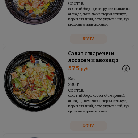
Состав:
салат айсберг, филе грудки цыпленка,
авокадо, помидорки черри, кунжут,
перец сладкий, соус фирменный, лук
красный маринованный
ХОЧУ
Салат с жареным
лососем и авокадо
575
руб.
Вес
230 г
Состав:
салат айсберг, лосось с\с жареный,
авокадо, помидорки черри, кунжут,
перец сладкий, соус фирменный, лук
красный маринованный
ХОЧУ