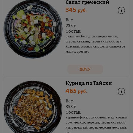
Салат греческий
345
руб.
Вес
235 г
Состав:
салат айсберг, помидорки черри,
огурец свежий, перец сладкий, лук
красный, оливки, сыр фета, оливковое
масло, орегано
ХОЧУ
Курица по Тайски
465
руб.
Вес
358 г
Состав:
куриное филе, сок лимона, мед, соевый
соус, чеснок, морковь, перец сладкий,
лук репчатый, перец черный молотый,
рис