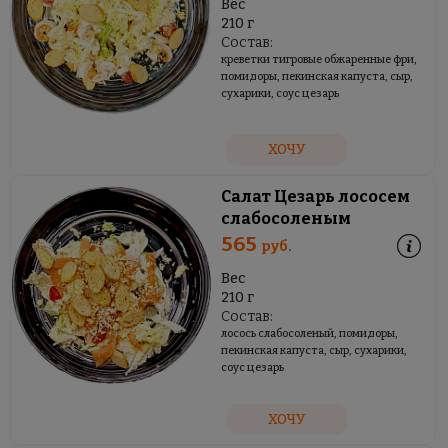
Вес
210 г
Состав:
креветки тигровые обжаренные фри,
помидоры, пекинская капуста, сыр,
сухарики, соус цезарь
ХОЧУ
Салат Цезарь лососем
слабосоленым
565
руб.
Вес
210 г
Состав:
лосось слабосоленый, помидоры,
пекинская капуста, сыр, сухарики,
соус цезарь
ХОЧУ