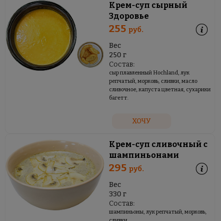
Крем-суп сырный
Здоровье
255
руб.
Вес
250 г
Состав:
сыр плавленный Hochland, лук
репчатый, морковь, сливки, масло
сливочное, капуста цветная, сухарики
багетт.
ХОЧУ
Крем-суп сливочный с
шампиньонами
295
руб.
Вес
330 г
Состав:
шампиньоны, лук репчатый, морковь,
сливки