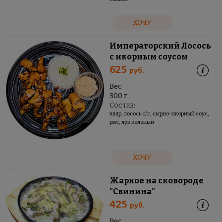
ХОЧУ
Императорский Лосось
с икорным соусом
625
руб.
Вес
300 г
Состав:
кляр, лосось с/с, сырно-икорный соус,
рис, лук зеленый
ХОЧУ
Жаркое на сковороде
"Свинина"
425
руб.
Вес