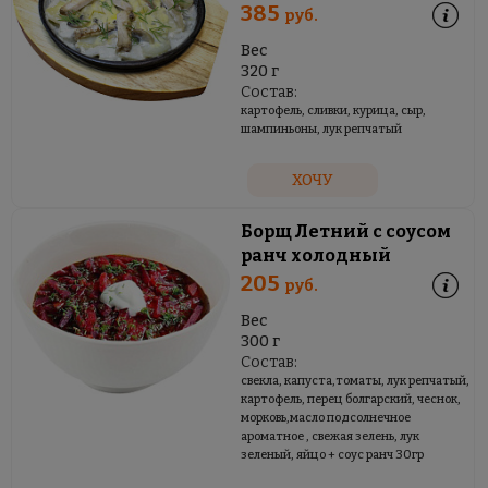
385
руб.
Вес
320 г
Состав:
картофель, сливки, курица, сыр,
шампиньоны, лук репчатый
ХОЧУ
Борщ Летний с соусом
ранч холодный
205
руб.
Вес
300 г
Состав:
свекла, капуста,томаты, лук репчатый,
картофель, перец болгарский, чеснок,
морковь,масло подсолнечное
ароматное , свежая зелень, лук
зеленый, яйцо + соус ранч 30гр