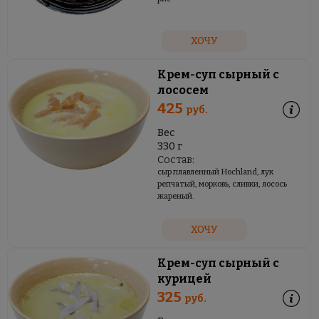
ХОЧУ
Крем-суп сырный с
лососем
425
руб.
Вес
330 г
Состав:
сыр плавленный Hochland, лук
репчатый, морковь, сливки, лосось
жареный.
ХОЧУ
Крем-суп сырный с
курицей
325
руб.