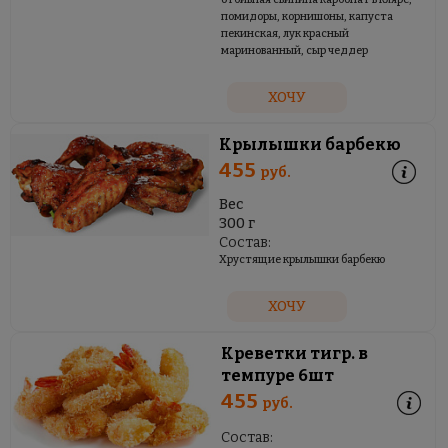
помидоры, корнишоны, капуста
пекинская, лук красный
маринованный, сыр чеддер
ХОЧУ
Крылышки барбекю
455
руб.
Вес
300 г
Состав:
Хрустящие крылышки барбекю
ХОЧУ
Креветки тигр. в
темпуре 6шт
455
руб.
Состав: