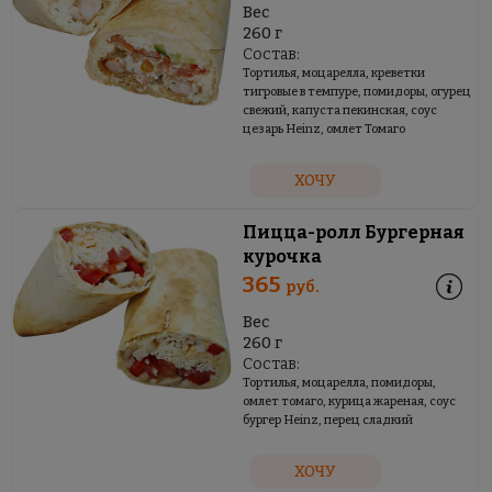
Вес
260 г
Состав:
Тортилья, моцарелла, креветки
тигровые в темпуре, помидоры, огурец
свежий, капуста пекинская, соус
цезарь Heinz, омлет Томаго
ХОЧУ
Пицца-ролл Бургерная
курочка
365
руб.
Вес
260 г
Состав:
Тортилья, моцарелла, помидоры,
омлет томаго, курица жареная, соус
бургер Heinz, перец сладкий
ХОЧУ