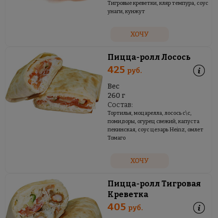
Тигровые креветки, кляр темпура, соус
унаги, кунжут
ХОЧУ
Пицца-ролл Лосось
425
руб.
Вес
260 г
Состав:
Тортилья, моцарелла, лосось с\с,
помидоры, огурец свежий, капуста
пекинская, соус цезарь Heinz, омлет
Томаго
ХОЧУ
Пицца-ролл Тигровая
Креветка
405
руб.