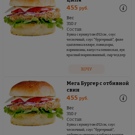
455
руб.
Вес
310 г
Состав:
Булка с кунжутом Ø12см , соус
чесночный, соус "бургерный", филе
цыпленка в кляре, помидоры,
корнишоны, капуста пекинская, лук
красный маринованный, сыр чеддер
ХОЧУ
Мега Бургер с отбивной
свин
455
руб.
Вес
310 г
Состав:
Булка с кунжутом Ø12см, соус
чесночный, соус "бургерный",
отбивная свинина карбонат в кляре,