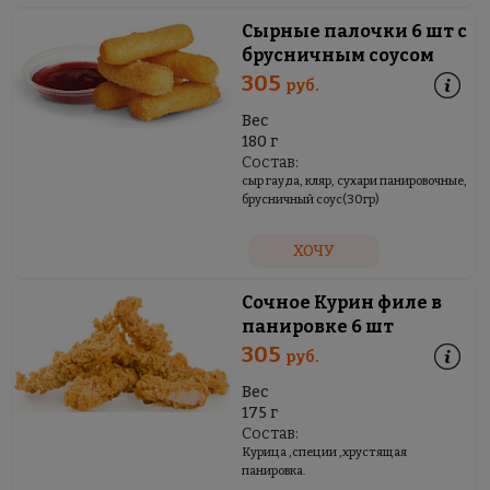
Сырные палочки 6 шт с
брусничным соусом
305
руб.
Вес
180 г
Состав:
сыр гауда, кляр, сухари панировочные,
брусничный соус(30гр)
ХОЧУ
Сочное Курин филе в
панировке 6 шт
305
руб.
Вес
175 г
Состав:
Курица ,специи ,хрустящая
панировка.