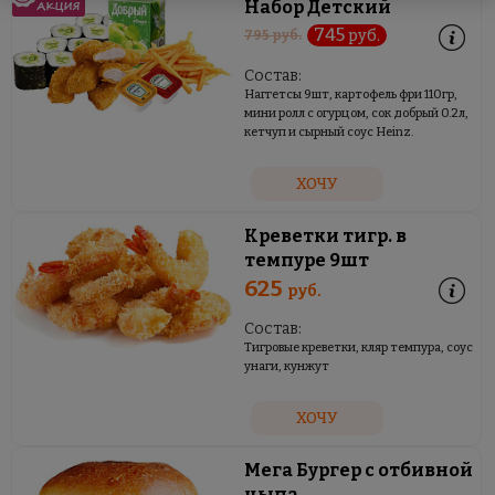
Набор Детский
745
руб.
795
руб.
Состав:
Наггетсы 9шт, картофель фри 110гр,
мини ролл с огурцом, сок добрый 0.2л,
кетчуп и сырный соус Heinz.
ХОЧУ
Креветки тигр. в
темпуре 9шт
625
руб.
Состав:
Тигровые креветки, кляр темпура, соус
унаги, кунжут
ХОЧУ
Мега Бургер с отбивной
цыпа