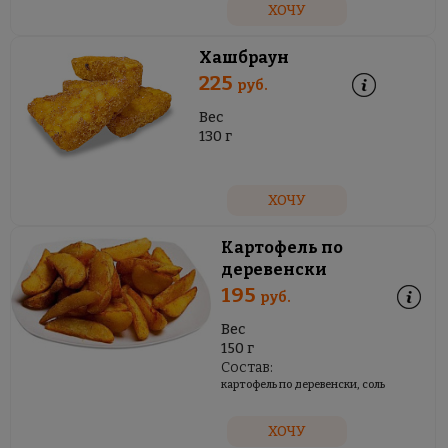
ХОЧУ
Хашбраун
225
руб.
Вес
130 г
ХОЧУ
Картофель по
деревенски
195
руб.
Вес
150 г
Состав:
картофель по деревенски, соль
ХОЧУ