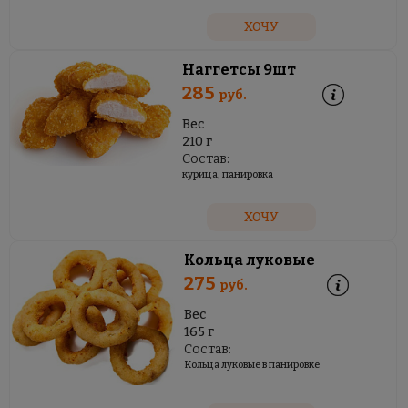
ХОЧУ
Наггетсы 9шт
285
руб.
Вес
210 г
Состав:
курица, панировка
ХОЧУ
Кольца луковые
275
руб.
Вес
165 г
Состав:
Кольца луковые в панировке