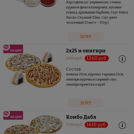
Картофель по-деревенски, сочное
куриное филе в панировке, луковые
кольца, крылышки барбекю, Соус Heinz
Кисло-Сладкий 25мл, Соус ранч
чесночный 25 мл (+ - 30гр.)
ХОЧУ
2х25 и онигири
1260
руб.
1380
руб.
Состав:
нежная 25см, курочка терияки 25см,
онигири курочка и сырный соус,
онигири креветка и краб
ХОЧУ
Комбо Дабл
1610
руб.
1730
руб.