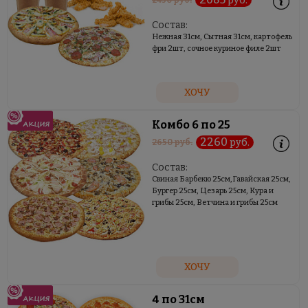
руб.
Состав:
Нежная 31см, Сытная 31см, картофель
фри 2шт, сочное куриное филе 2шт
ХОЧУ
Комбо 6 по 25
2260
руб.
2650
руб.
Состав:
Свиная Барбекю 25см,Гавайская 25см,
Бургер 25см, Цезарь 25см, Кура и
грибы 25см, Ветчина и грибы 25см
ХОЧУ
4 по 31см