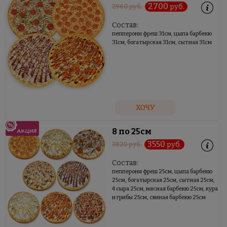
2700
руб.
2960
руб.
Состав:
пепперони фреш 31см, цыпа барбекю
31см, богатырская 31см, сытная 31см
ХОЧУ
8 по 25см
3550
руб.
3820
руб.
Состав:
пепперони фреш 25см, цыпа барбекю
25см, богатырская 25см, сытная 25см,
4 сыра 25см, мясная барбекю 25см, кура
и грибы 25см, свиная барбекю 25см