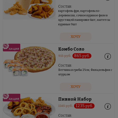
Состав:
картофель фри, картофель по-
деревенски, сочное куриное филе в
хрустящей панировке 6шт, наггетсы
куриные 9шт
ХОЧУ
Комбо Соло
865
руб.
915
руб.
Состав:
Ветчина и грибы 25см, Филадельфия с
огурцом
ХОЧУ
Пивной Набор
1235
руб.
1345
руб.
Состав: