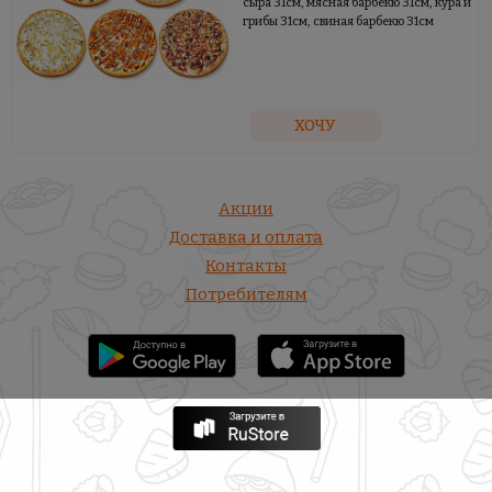
сыра 31см, мясная барбекю 31см, кура и
грибы 31см, свиная барбекю 31см
ХОЧУ
Акции
Доставка и оплата
Контакты
Потребителям