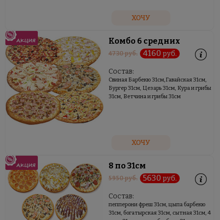
ХОЧУ
Комбо 6 средних
4160
руб.
4730
руб.
Состав:
Свиная Барбекю 31см,Гавайская 31см,
Бургер 31см, Цезарь 31см, Кура и грибы
31см, Ветчина и грибы 31см
ХОЧУ
8 по 31см
5630
руб.
5950
руб.
Состав:
пепперони фреш 31см, цыпа барбекю
31см, богатырская 31см, сытная 31см, 4