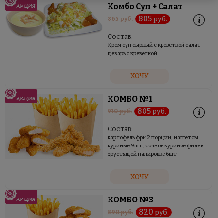
Комбо Суп + Салат
805
руб.
865
руб.
Состав:
Крем суп сырный с креветкой салат
цезарь с креветкой
ХОЧУ
КОМБО №1
805
руб.
910
руб.
Состав:
картофель фри 2 порции, наггетсы
куриные 9шт , сочное куриное филе в
хрустящей панировке 6шт
ХОЧУ
КОМБО №3
820
руб.
890
руб.