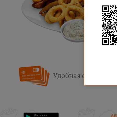
8 (4932) 36-63-64
г. Иваново ул. Жарова, д.8
Режим работы: пн-cб с 11:00
до 23:00
Удобная оплата
Ак