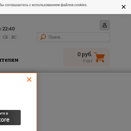
×
Вы соглашаетесь с использованием файлов cookies.
о
22:40
СБ
ВС
0 руб.
ителям
0 шт
×