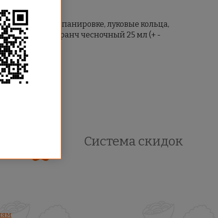
куриное филе в панировке, луковые кольца,
ий 25мл, Соус ранч чесночный 25 мл (+ -
Система скидок
лям