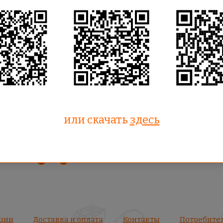
Вес:
0
гр.
Состав:
Картофель по-деревенски, сочное 
крылышки барбекю, Соус Heinz Кисло-Сладк
30гр.)
Хочу
или скачать
здесь
Быстрая доставка
ции
Доставка и оплата
Контакты
Потребите