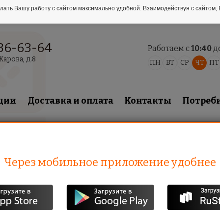
лать Вашу работу с сайтом максимально удобной. Взаимодействуя с сайтом, 
 36-63-64
Работаем с
10:40
д
Жарова, д.8
ПН
ВТ
СР
ЧТ
ПТ
ции
Доставка и оплата
Контакты
Потреб
Через мобильное приложение удобнее
1345
руб.
1235
руб.