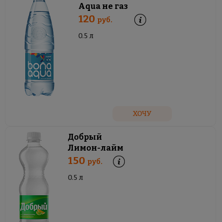
Aqua не газ
120
руб.
0.5 л
ХОЧУ
Добрый
Лимон-лайм
150
руб.
0.5 л