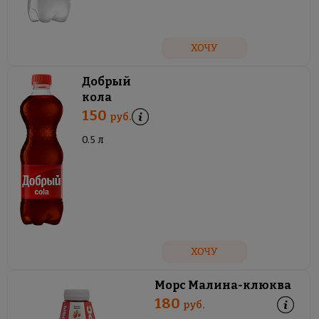
ХОЧУ
Добрый
кола
150
руб.
0.5 л
ХОЧУ
Морс Малина-клюква
180
руб.