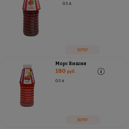
0.5 л
ХОЧУ
Морс Вишня
180
руб.
0.5 л
ХОЧУ