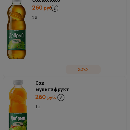
Сок яблоко
260
руб.
1 л
ХОЧУ
Сок
мультифрукт
260
руб.
1 л